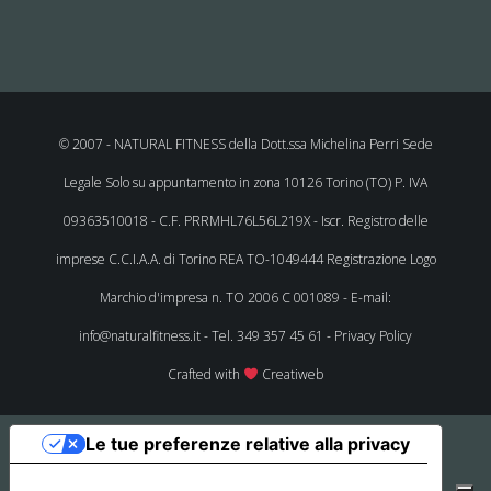
© 2007 - NATURAL FITNESS della Dott.ssa Michelina Perri Sede
Legale Solo su appuntamento in zona 10126 Torino (TO) P. IVA
09363510018 - C.F. PRRMHL76L56L219X - Iscr. Registro delle
imprese C.C.I.A.A. di Torino REA TO-1049444 Registrazione Logo
Marchio d'impresa n. TO 2006 C 001089 - E-mail:
info@naturalfitness.it - Tel.
349 357 45 61
-
Privacy Policy
Crafted with
Creatiweb
Le tue preferenze relative alla privacy
Informativa sulla raccolta