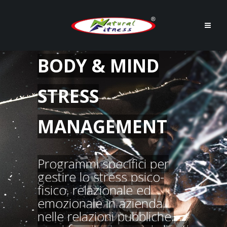
BODY & MIND
STRESS
MANAGEMENT
Programmi specifici per
gestire lo stress psico-
fisico, relazionale ed
emozionale in azienda,
nelle relazioni pubbliche,